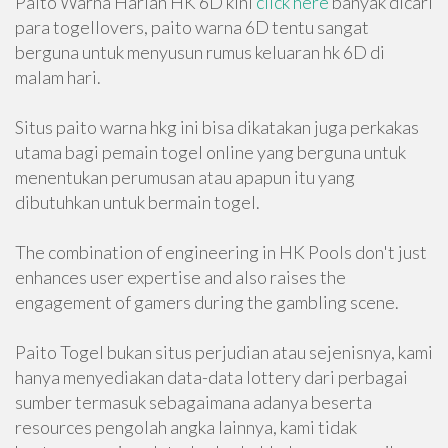
Paito Warna Harian HK 6D kini
click here
banyak dicari
para togellovers, paito warna 6D tentu sangat
berguna untuk menyusun rumus keluaran hk 6D di
malam hari.
Situs paito warna hkg ini bisa dikatakan juga perkakas
utama bagi pemain togel online yang berguna untuk
menentukan perumusan atau apapun itu yang
dibutuhkan untuk bermain togel.
The combination of engineering in HK Pools don't just
enhances user expertise and also raises the
engagement of gamers during the gambling scene.
Paito Togel bukan situs perjudian atau sejenisnya, kami
hanya menyediakan data-data lottery dari perbagai
sumber termasuk sebagaimana adanya beserta
resources pengolah angka lainnya, kami tidak